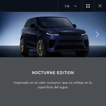
1/4
MENU
EXPLORE SV
NOCTURNE EDITION
ABOUT US
JAGUAR LAND ROVER
KEEP ME INFORMED
JOIN THE CONVERSATION
NOCTURNE EDITION
Inspirado en el cielo nocturno que se refleja en la
superficie del agua.